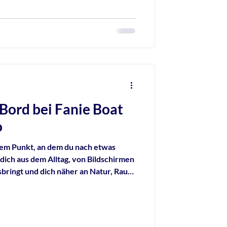
ord bei Fanie Boat
o
 dem Punkt, an dem du nach etwas
dich aus dem Alltag, von Bildschirmen
sbringt und dich näher an Natur, Raum
eisen heranführt. Mit Fanie Boat Tours
ebnis ein – an Bord einer
n Phinisi und unterwegs im Komodo-