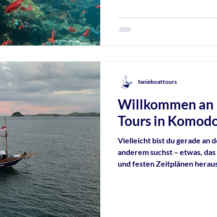
fanieboattours
Willkommen an B
Tours in Komod
Vielleicht bist du gerade an
anderem suchst – etwas, das 
und festen Zeitplänen herau
und eine einfachere Art zu r
steigst du genau in dieses Erl
traditionellen indonesische
Nationalpark.