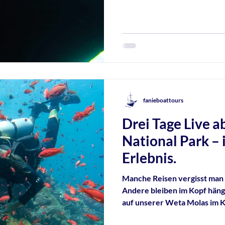
fast unwirklich. Trotzdem str
Während andere Meeresbewoh
gleiten Mantas entspannt du
jede Eile der Welt vergessen
fanieboattours
Drei Tage Live 
National Park –
Erlebnis.
Manche Reisen vergisst man
Andere bleiben im Kopf hängen. Wie immer gehören die drei Tage
auf unserer Weta Molas im Komodo 
Kategorie.