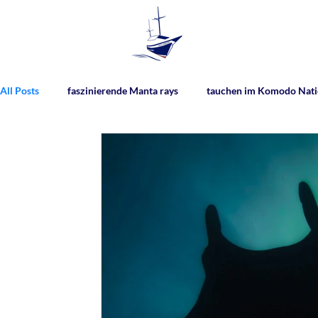
All Posts
faszinierende Manta rays
tauchen im Komodo Nati