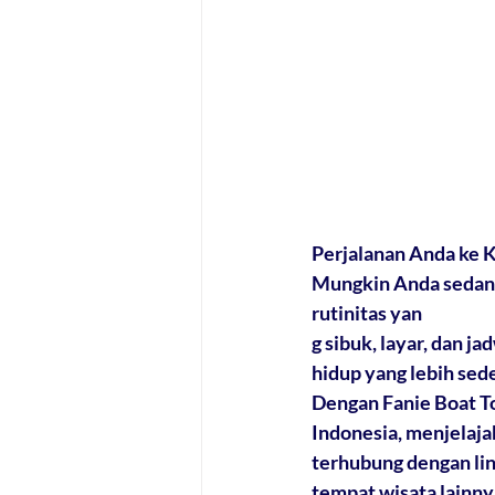
Perjalanan Anda ke K
Mungkin Anda sedang
rutinitas yan
g sibuk, layar, dan j
hidup yang lebih sed
Dengan Fanie Boat To
Indonesia, menjelaja
terhubung dengan lin
tempat wisata lainnya.