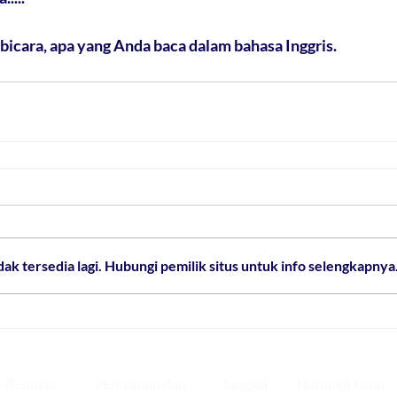
bicara, apa yang Anda baca dalam bahasa Inggris.
ak tersedia lagi. Hubungi pemilik situs untuk info selengkapnya
Beranda
Perjalanan dan
Tanggal
Hubungi Kami