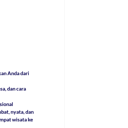
an Anda dari 
a, dan cara 
sional 
at, nyata, dan 
mpat wisata ke 