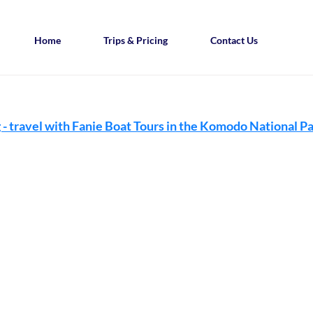
Home
Trips & Pricing
Contact Us
- travel with Fanie Boat Tours in the Komodo National P