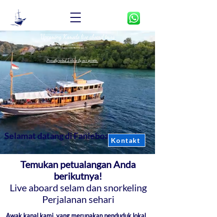
Upcoming Komodo live aboard tours
JULY
8. - 9. August
Central/North Komodo
24. - 26. August
Central/North Komodo
Proudly rated 5 stars by our guests.
Selamat datang di Fanieboattours !
Kontakt
Temukan petualangan Anda
berikutnya!
Live aboard selam dan snorkeling
Perjalanan sehari
Awak kapal kami, yang merupakan penduduk lokal