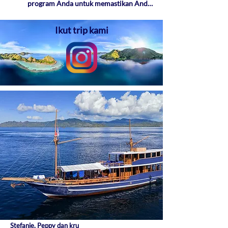
program Anda untuk memastikan Anda 
memiliki tur yang menyenangkan dan aman. 
Tanggal mulai fleksibel dan kami akan 
Ikut trip kami
menyesuaikan dengan jadwal Anda untuk 
memulai petualangan Anda pada waktu yang 
paling sesuai untuk Anda. Kami menawarkan 
pengalaman yang dirancang khusus untuk 
setiap kelompok.
Stefanie, Peppy dan kru