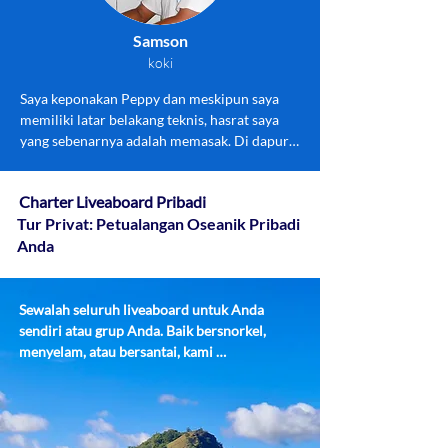
Samson
koki
Saya keponakan Peppy dan meskipun saya 
memiliki latar belakang teknis, hasrat saya 
yang sebenarnya adalah memasak. Di dapur 
kecilku, aku menciptakan hidangan lezat 
dengan penuh cinta. Baik itu Wiener 
Charter Liveaboard Pribadi
Schnitzel, pilihan vegetarian atau vegan – 
Tur Privat: Petualangan Oseanik Pribadi
saya dapat memenuhi setiap keinginan.
Anda
Sewalah seluruh liveaboard untuk Anda 
sendiri atau grup Anda. Baik bersnorkel, 
menyelam, atau bersantai, kami 
menawarkan suasana sempurna untuk 
kenangan yang tak terlupakan. Dengan 
carter penuh, Anda menentukan tanggal 
keberangkatan, menu, dan aktivitas yang 