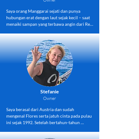
Saya orang Manggarai sejati dan punya 
hubungan erat dengan laut sejak kecil – saat 
menaiki sampan yang terbawa angin dari Reo 
ke Labuan Bajo, maupun kemudian menaiki 
perahu pertama saya dari Lombok ke Flores. 
Saat ini saya dengan penuh semangat 
mengendalikan dan merawat Weta Molas.
Stefanie
Owner
Saya berasal dari Austria dan sudah 
mengenal Flores serta jatuh cinta pada pulau 
ini sejak 1992. Setelah bertahun-tahun 
datang dan pergi, saya telah menemukan 
rumah baru saya di sini. Saya berkomunikasi 