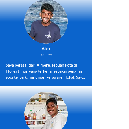
dengan para tamu dan juga menyumbangkan 
ide-ide saya untuk desain interior. Saya 
senang menjawab pertanyaan dalam bahasa 
Jerman, Inggris, dan Indonesia.
Alex
kapten
Saya berasal dari Aimere, sebuah kota di 
Flores timur yang terkenal sebagai penghasil 
sopi terbaik, minuman keras aren lokal. Saya 
telah bekerja di laut selama bertahun-tahun 
dan mencintai pekerjaan saya dan laut.