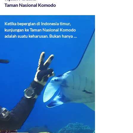
Taman Nasional Komodo
Ketika bepergian di Indonesia timur, 
kunjungan ke Taman Nasional Komodo 
adalah suatu keharusan. Bukan hanya 
tamannya saja yang menjadi tujuan wisata 
yang menakjubkan, area di sekelilingnya 
juga layak untuk dijelajahi. Baik di dalam 
maupun di luar batas taman, Anda akan 
menemukan lokasi menyelam dan 
snorkeling yang indah yang menawarkan 
wawasan tentang dunia bawah laut yang 
semarak di wilayah ini.