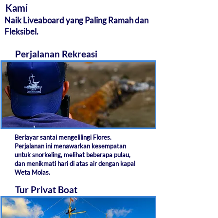
Kami
Naik Liveaboard yang Paling Ramah dan
Fleksibel.
Perjalanan Rekreasi
Berlayar santai mengelilingi Flores.
Perjalanan ini menawarkan kesempatan
untuk snorkeling, melihat beberapa pulau,
dan menikmati hari di atas air dengan kapal
Weta Molas.
Tur Privat Boat